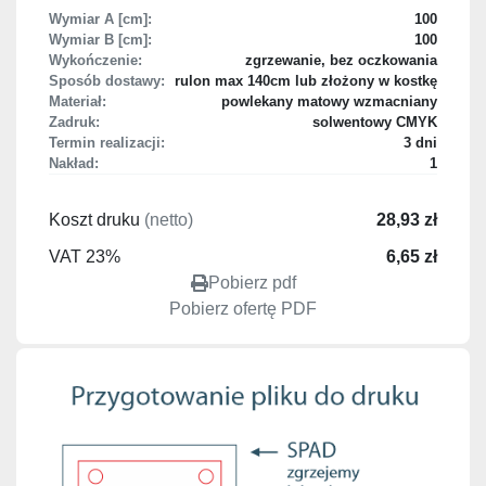
Wymiar A [cm]:
100
Wymiar B [cm]:
100
Wykończenie:
zgrzewanie, bez oczkowania
Sposób dostawy:
rulon max 140cm lub złożony w kostkę
Materiał:
powlekany matowy wzmacniany
Zadruk:
solwentowy CMYK
Termin realizacji:
3 dni
Nakład:
1
Koszt druku
(netto)
28,93 zł
VAT 23%
6,65 zł
Pobierz pdf
Pobierz ofertę PDF