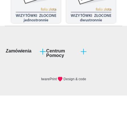
Zamówienia
Centrum
Pomocy
Program partnerski
Jak przygotować
projekt?
Terminy realizacji
Rodzaje podłoży
Formy płatności
FAQ
Wysyłka wydruków
Regulamin
Makiety
Polityka
prywatności
Reklamacje i