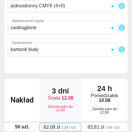
jednostronny CMYK (4+0)
Wykończenie rogów
zaokrąglone
Opakowanie
kartonik biały
24 h
3 dni
Poniedziałek
Środa
12.08
Nakład
10.08
Zamów jutro do
Zamów jutro do
12:00
12:00
50 szt.
62,08 zł
83,81 zł
1.24 / szt.
1.68 / szt.