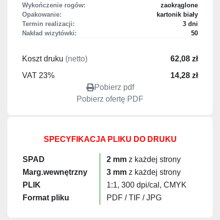
Wykończenie rogów:
zaokrąglone
Opakowanie:
kartonik biały
Termin realizacji:
3 dni
Nakład wizytówki:
50
Koszt druku
(netto)
62,08 zł
VAT 23%
14,28 zł
Pobierz pdf
Pobierz ofertę PDF
SPECYFIKACJA PLIKU DO DRUKU
SPAD
2 mm
z każdej strony
Marg.wewnętrzny
3 mm
z każdej strony
PLIK
1:1, 300 dpi/cal, CMYK
Format pliku
PDF / TIF / JPG