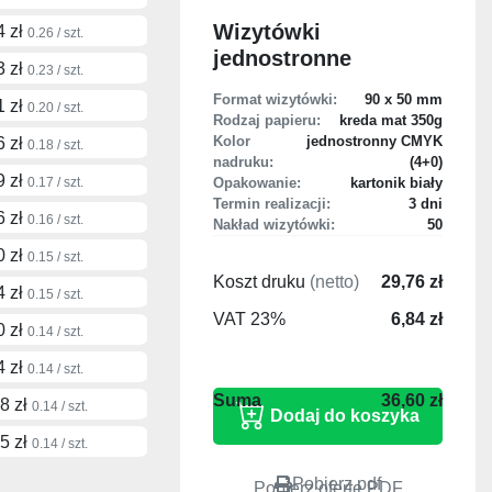
Wizytówki
4 zł
0.26 / szt.
jednostronne
3 zł
0.23 / szt.
Format wizytówki:
90 x 50 mm
1 zł
0.20 / szt.
Rodzaj papieru:
kreda mat 350g
Kolor
jednostronny CMYK
6 zł
0.18 / szt.
nadruku:
(4+0)
9 zł
0.17 / szt.
Opakowanie:
kartonik biały
Termin realizacji:
3 dni
6 zł
0.16 / szt.
Nakład wizytówki:
50
0 zł
0.15 / szt.
Koszt druku
(netto)
29,76 zł
4 zł
0.15 / szt.
VAT 23%
6,84 zł
0 zł
0.14 / szt.
4 zł
0.14 / szt.
36,60 zł
8 zł
0.14 / szt.
5 zł
0.14 / szt.
Pobierz pdf
Pobierz ofertę PDF