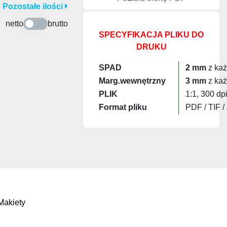
Pozostałe ilości
netto
brutto
SPECYFIKACJA PLIKU DO
DRUKU
SPAD
2 mm
z każ
Marg.wewnętrzny
3 mm
z każ
PLIK
1:1, 300 dp
Format pliku
PDF / TIF /
Makiety