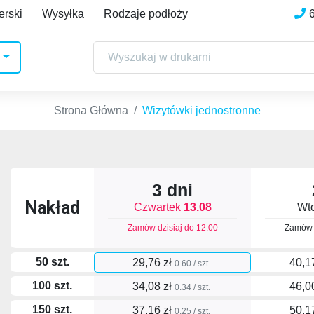
erski
Wysyłka
Rodzaje podłoży
Strona Główna
Wizytówki jednostronne
3 dni
Nakład
Czwartek
13.08
Wt
Zamów dzisiaj do
12:00
Zamów 
50 szt.
29,76 zł
40,1
0.60 / szt.
100 szt.
34,08 zł
46,0
0.34 / szt.
150 szt.
37,16 zł
50,1
0.25 / szt.