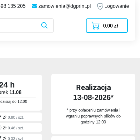
698 135 205
zamowienia@dgprint.pl
Logowanie
0,00 zł
24 h
Realizacja
orek
11.08
13-08-2026*
dzisiaj do
12:00
* przy opłaceniu zamówienia i
wgraniu poprawnych plików do
7 zł
0.80 / szt.
godziny 12:00
0 zł
0.46 / szt.
7 zł
0.33 / szt.