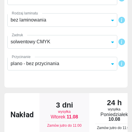
Rodzaj laminatu
bez laminowania
Zadruk
solwentowy CMYK
Przycinanie
plano - bez przycinania
24 h
3 dni
wysyłka
wysyłka
Nakład
Poniedziałek
Wtorek
11.08
10.08
Zamów jutro do
11:00
Zamów jutro do
11:00