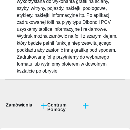
wykorzystana do wykonania grafik na ściany,
szyby, witryny, pojazdy, naklejki podłogowe,
etykiety, naklejki informacyjne itp. Po aplikacji
zadrukowanej folii na płyty typu Dibond i PCV
uzyskamy tablice informacyjne i reklamowe.
Wydruk można zamówić na folii z szarym klejem,
który będzie pełnił funkcję nieprześwitującego
podkładu aby zasłonić inną grafikę pod spodem.
Zadrukowaną folię przytniemy do wybranego
formatu lub wytniemy ploterem w dowolnym
kształcie po obrysie.
Zamówienia
Centrum
Pomocy
Program partnerski
Jak przygotować
projekt?
Terminy realizacji