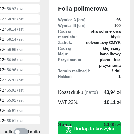
Folia polimerowa
 zł
58.93 / szt.
 zł
58.93 / szt.
Wymiar A [cm]:
96
Wymiar B [cm]:
100
 zł
58.14 / szt.
Rodzaj
folia polimerowa
materiału:
błysk
 zł
58.14 / szt.
Zadruk:
solwentowy CMYK
Rodzaj
klej szary
 zł
56.96 / szt.
kleju:
kanalikowy
 zł
Przycinanie:
plano - bez
56.96 / szt.
przycinania
 zł
56.96 / szt.
Termin realizacji:
3 dni
Nakład:
1
 zł
55.91 / szt.
 zł
55.91 / szt.
Koszt druku
(netto)
43,94 zł
 zł
55.91 / szt.
VAT 23%
10,11 zł
 zł
55.91 / szt.
 zł
55.91 / szt.
54,05 zł
netto
brutto