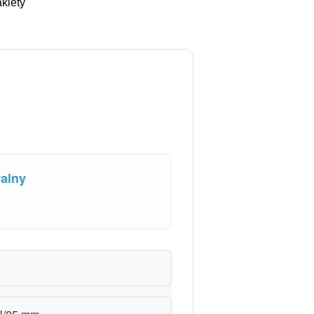
kiety
walny