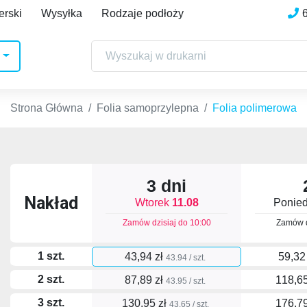
erski
Wysyłka
Rodzaje podłoży
Strona Główna
Folia samoprzylepna
Folia polimerowa
3 dni
Nakład
Wtorek
11.08
Ponied
Zamów dzisiaj do
10:00
Zamów d
1 szt.
43,94 zł
59,32
43.94 / szt.
2 szt.
87,89 zł
118,65
43.95 / szt.
3 szt.
130,95 zł
176,79
43.65 / szt.