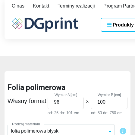
O nas
Kontakt
Terminy realizacji
Program Partn
Produkty
Folia polimerowa
Wymiar A [cm]
Wymiar B [cm]
Własny format
x
od: 25
do: 101 cm
od: 50
do: 750 cm
Rodzaj materiału
folia polimerowa błysk