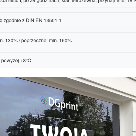
da testu I, po 24 godzinach, stal nierdzewna: przynajmniej 18
d0 zgodnie z DIN EN 13501-1
n. 130% / poprzeczne: min. 150%
powyżej +8°C