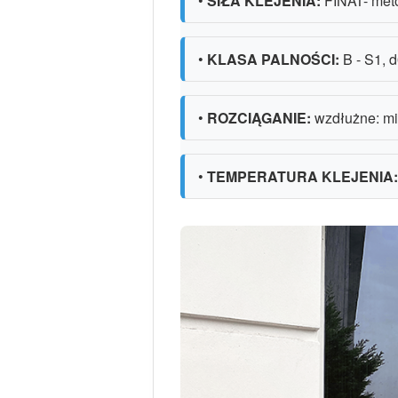
•
SIŁA KLEJENIA:
FINAT- meto
•
KLASA PALNOŚCI:
B - S1, 
•
ROZCIĄGANIE:
wzdłużne: mi
•
TEMPERATURA KLEJENIA: