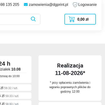
698 135 205
zamowienia@dgprint.pl
Logowanie
0,00 zł
24 h
Realizacja
ziałek
10.08
11-08-2026*
zisiaj do
10:00
* przy opłaceniu zamówienia i
wgraniu poprawnych plików do
 zł
59.32 / szt.
godziny 12:00
 zł
59.33 / szt.
 zł
58.93 / szt.