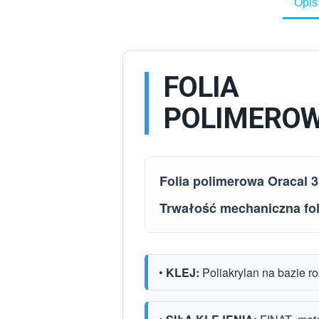
Opis
FOLIA
POLIMERO
Folia polimerowa Oracal
Trwałość mechaniczna fol
•
KLEJ:
Poliakrylan na bazie r