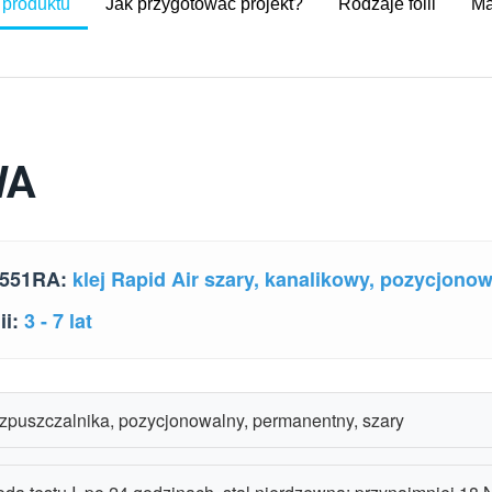
 produktu
Jak przygotować projekt?
Rodzaje folii
Ma
WA
 3551RA:
klej Rapid Air szary, kanalikowy, pozycjono
ii:
3 - 7 lat
ozpuszczalnika, pozycjonowalny, permanentny, szary