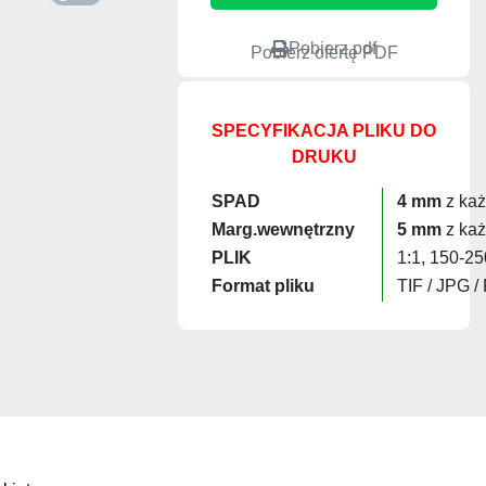
Pobierz pdf
Pobierz ofertę PDF
SPECYFIKACJA PLIKU DO
DRUKU
SPAD
4 mm
z każ
Marg.wewnętrzny
5 mm
z każ
PLIK
1:1, 150-25
Format pliku
TIF / JPG /