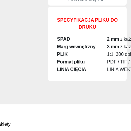
SPECYFIKACJA PLIKU DO
DRUKU
SPAD
2 mm
z każ
Marg.wewnętrzny
3 mm
z każ
PLIK
1:1, 300 dp
Format pliku
PDF / TIF /
LINIA CIĘCIA
LINIA WE
kiety