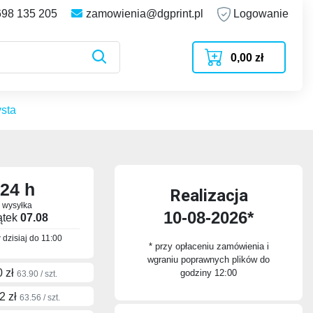
698 135 205
zamowienia@dgprint.pl
Logowanie
0,00 zł
ysta
24 h
Realizacja
wysyłka
10-08-2026*
ątek
07.08
dzisiaj do
11:00
* przy opłaceniu zamówienia i
wgraniu poprawnych plików do
0 zł
godziny 12:00
63.90 / szt.
2 zł
63.56 / szt.