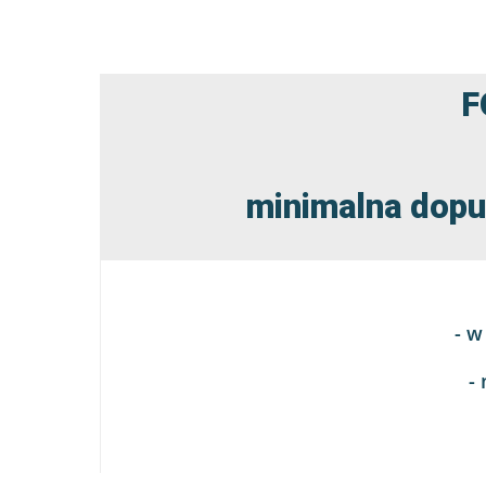
F
minimalna dopu
- w
-