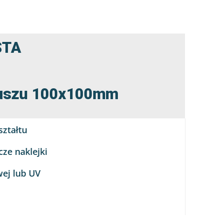
STA
rkuszu 100x100mm
ztałtu
ze naklejki
wej lub UV