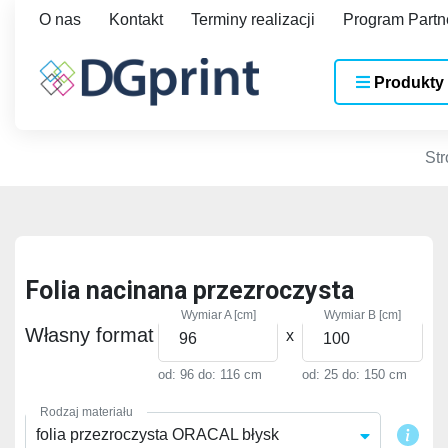
O nas
Kontakt
Terminy realizacji
Program Partn
Produkty
St
Folia nacinana przezroczysta
Wymiar A [cm]
Wymiar B [cm]
Własny format
x
od: 96
do: 116 cm
od: 25
do: 150 cm
Rodzaj materiału
folia przezroczysta ORACAL błysk