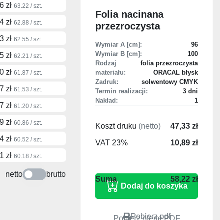
6 zł
63.22 / szt.
Folia nacinana
4 zł
62.88 / szt.
przezroczysta
3 zł
62.55 / szt.
Wymiar A [cm]:
96
Wymiar B [cm]:
100
5 zł
62.21 / szt.
Rodzaj
folia przezroczysta
0 zł
materiału:
ORACAL błysk
61.87 / szt.
Zadruk:
solwentowy CMYK
7 zł
61.53 / szt.
Termin realizacji:
3 dni
Nakład:
1
7 zł
61.20 / szt.
9 zł
60.86 / szt.
Koszt druku
(netto)
47,33 zł
4 zł
60.52 / szt.
VAT 23%
10,89 zł
1 zł
60.18 / szt.
netto
brutto
58,22 zł
Pobierz pdf
Pobierz ofertę PDF