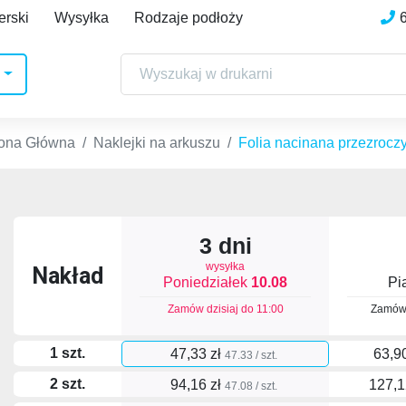
erski
Wysyłka
Rodzaje podłoży
rona Główna
Naklejki na arkuszu
Folia nacinana przezrocz
3 dni
wysyłka
Nakład
Poniedziałek
10.08
Pi
Zamów dzisiaj do
11:00
Zamów 
1 szt.
47,33 zł
63,9
47.33 / szt.
2 szt.
94,16 zł
127,1
47.08 / szt.