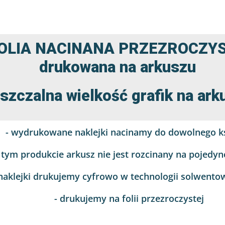
OLIA NACINANA PRZEZROCZY
drukowana na arkuszu
szczalna wielkość grafik na a
- wydrukowane naklejki nacinamy do dowolnego ks
 tym produkcie arkusz nie jest rozcinany na pojedync
 naklejki drukujemy cyfrowo w technologii solwento
- drukujemy na folii przezroczystej