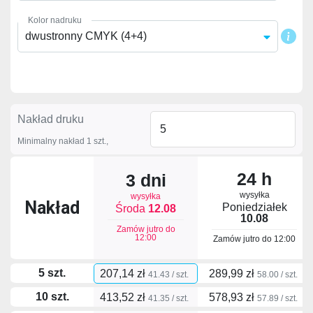
Kolor nadruku
dwustronny CMYK (4+4)
Nakład druku
Minimalny nakład 1 szt.,
24 h
3 dni
wysyłka
wysyłka
Nakład
Poniedziałek
Środa
12.08
10.08
Zamów jutro do
12:00
Zamów jutro do
12:00
5 szt.
207,14 zł
289,99 zł
41.43 / szt.
58.00 / szt.
10 szt.
413,52 zł
578,93 zł
41.35 / szt.
57.89 / szt.